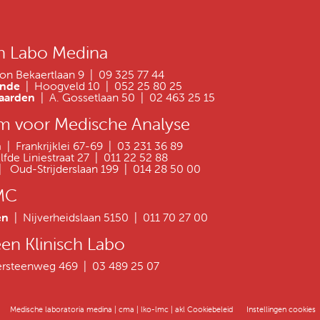
h Labo Medina
on Bekaertlaan 9 | 09 325 77 44
onde
| Hoogveld 10 | 052 25 80 25
gaarden
| A. Gossetlaan 50 | 02 463 25 15
m voor Medische Analyse
en
| Frankrijklei 67-69 | 03 231 36 89
Elfde Liniestraat 27 | 011 22 52 88
 Oud-Strijderslaan 199 | 014 28 50 00
MC
en
| Nijverheidslaan 5150 | 011 70 27 00
en Klinisch Labo
persteenweg 469 | 03 489 25 07
Medische laboratoria medina | cma | lko-lmc | akl Cookiebeleid
Instellingen cookies