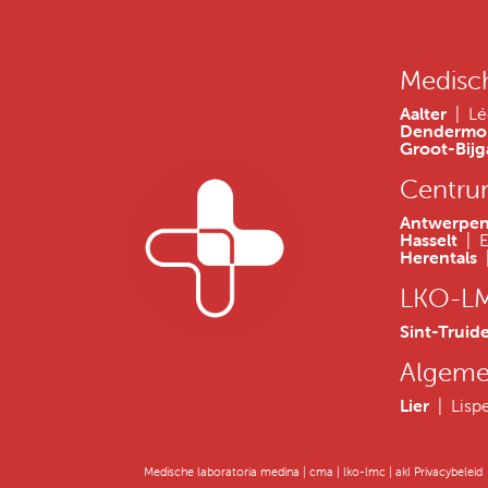
Medisc
Aalter
| Lé
Denderm
Groot-Bij
Centru
Antwerp
Hasselt
| 
Herentals
|
LKO-L
Sint-Truid
Algeme
Lier
| Lis
Medische laboratoria medina | cma | lko-lmc | akl Privacybeleid