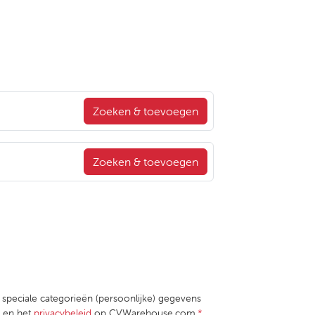
Zoeken & toevoegen
Zoeken & toevoegen
e speciale categorieën (persoonlijke) gegevens
en het
privacybeleid
op CVWarehouse.com.
*