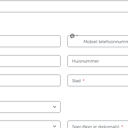
No
Mobiel telefoonnum
country
selected
Huisnummer
Stad
*
Specifieer je diploma(s)
*