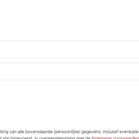
king van alle bovenstaande (persoonlijke) gegevens, inclusief eventuel
ent zijn bijgevoegd, in overeenstemming met de
Algemene voorwaarden