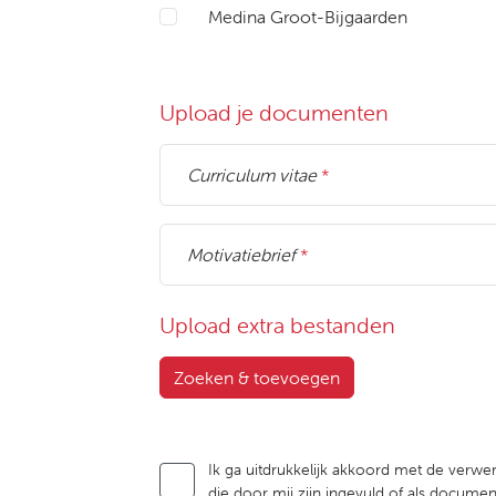
Medina Groot-Bijgaarden
Upload je documenten
Curriculum vitae
*
Motivatiebrief
*
Upload extra bestanden
Zoeken & toevoegen
Ik ga uitdrukkelijk akkoord met de verwer
die door mij zijn ingevuld of als docum