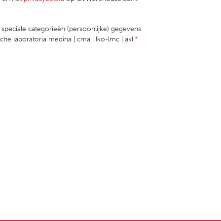
e speciale categorieën (persoonlijke) gegevens
he laboratoria medina | cma | lko-lmc | akl.
*