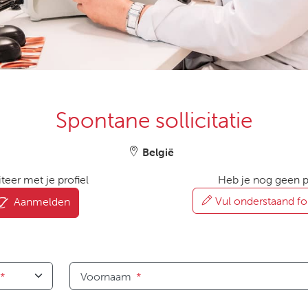
Spontane sollicitatie
België
iteer met je profiel
Heb je nog geen pr
Vul onderstaand fo
Aanmelden
*
Voornaam
*