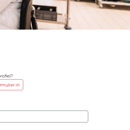
ofiel?
rmulier in