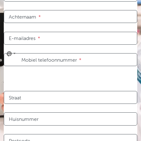
Achternaam
*
E-mailadres
*
No
Mobiel telefoonnummer
*
country
selected
Straat
Huisnummer
Postcode