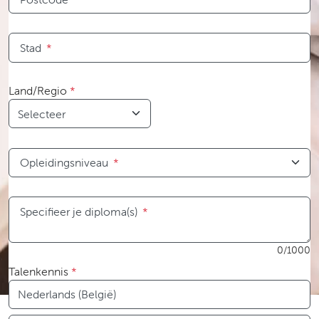
Stad
*
Land/Regio
*
Opleidingsniveau
*
Specifieer je diploma(s)
*
0/1000
Talenkennis
*
Taal