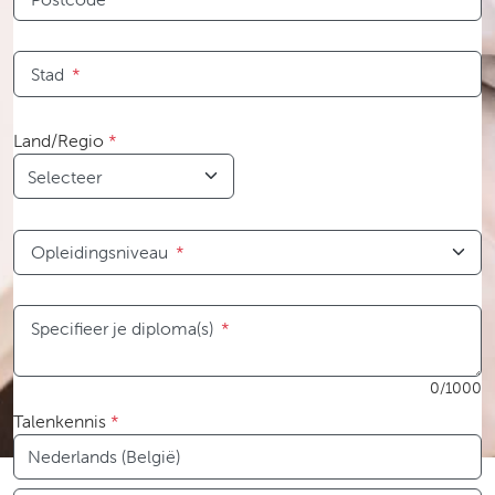
Stad
*
Land/Regio
*
Opleidingsniveau
*
Specifieer je diploma(s)
*
0/1000
Talenkennis
*
Taal