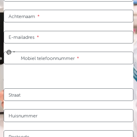
Achternaam
*
E-mailadres
*
No
Mobiel telefoonnummer
*
country
selected
Straat
Huisnummer
Postcode