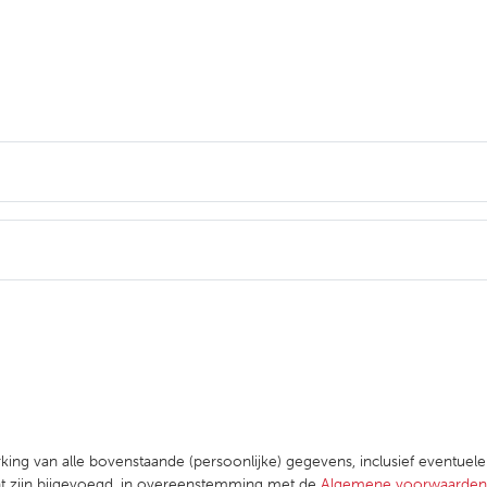
king van alle bovenstaande (persoonlijke) gegevens, inclusief eventuel
ent zijn bijgevoegd, in overeenstemming met de
Algemene voorwaarden