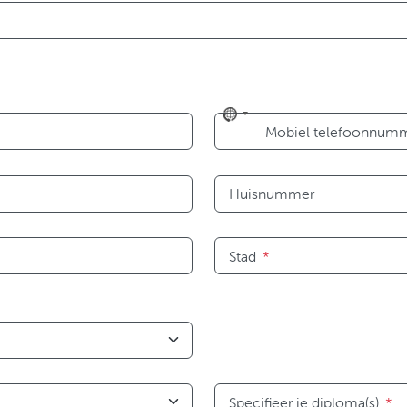
No
Mobiel telefoonnum
country
selected
Huisnummer
Stad
*
Specifieer je diploma(s)
*