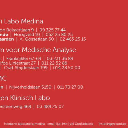
h Labo Medina
on Bekaertlaan 9 | 09 325 77 44
onde
| Hoogveld 10 | 052 25 80 25
gaarden
| A. Gossetlaan 50 | 02 463 25 15
m voor Medische Analyse
en
| Frankrijklei 67-69 | 03 231 36 89
Elfde Liniestraat 27 | 011 22 52 88
 Oud-Strijderslaan 199 | 014 28 50 00
MC
en
| Nijverheidslaan 5150 | 011 70 27 00
en Klinisch Labo
persteenweg 469 | 03 489 25 07
Medische laboratoria medina | cma | lko-lmc | akl Cookiebeleid
Instellingen cookies