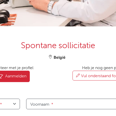
Spontane sollicitatie
België
iteer met je profiel
Heb je nog geen pr
Vul onderstaand fo
Aanmelden
*
Voornaam
*