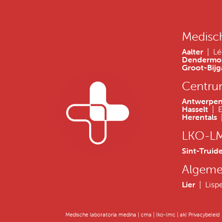
Medisc
Aalter
| Lé
Denderm
Groot-Bij
Centru
Antwerp
Hasselt
| 
Herentals
|
LKO-L
Sint-Truid
Algeme
Lier
| Lis
Medische laboratoria medina | cma | lko-lmc | akl Privacybeleid