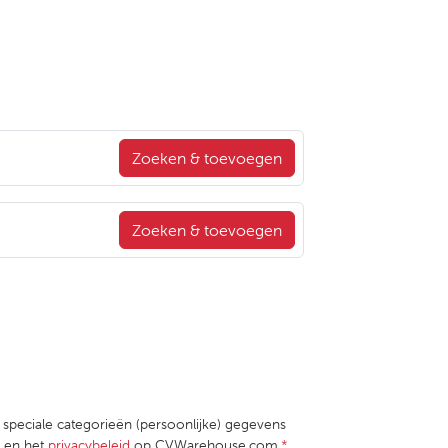
Zoeken & toevoegen
Zoeken & toevoegen
e speciale categorieën (persoonlijke) gegevens
en het
privacybeleid
op CVWarehouse.com.
*