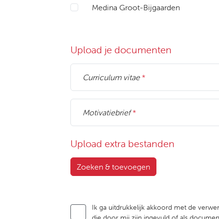
Medina Groot-Bijgaarden
Upload je documenten
Curriculum vitae
*
Motivatiebrief
*
Upload extra bestanden
Zoeken & toevoegen
Ik ga uitdrukkelijk akkoord met de verwer
die door mij zijn ingevuld of als docum