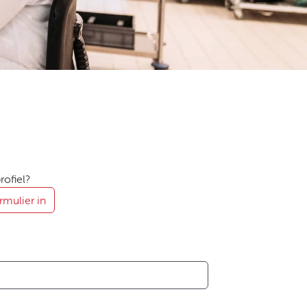
ofiel?
rmulier in