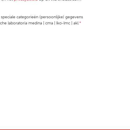
e speciale categorieën (persoonlijke) gegevens
he laboratoria medina | cma | lko-lmc | akl.
*